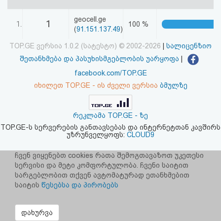
აღდგენა
geocell.ge
1
1.
100 %
(
91.151.137.49
)
HTML
TOP.GE ვერსია 1.0.2 (სატესტო) © 2002-2026
|
სალიცენზიო
კოდი
შეთანხმება და პასუხისმგებლობის უარყოფა
|
facebook.com/TOP.GE
სალიცენზიო
იხილეთ TOP.GE - ის ძველი ვერსია
ბმულზე
შეთანხმება
და
რეკლამა TOP.GE - ზე
TOP.GE-ს სერვერების განთავსებას და ინტერნეტთან კავშირს
პასუხისმგებლობის
უზრუნველყოფს:
CLOUD9
უარყოფა
ჩვენ ვიყენებთ cookies რათა შემოგთავაზოთ უკეთესი
სერვისი და მეტი კომფორტულობა. ჩვენი საიტით
სარგებლობით თქვენ ავტომატურად ეთანხმებით
საიტის
წესებსა და პირობებს
დახურვა