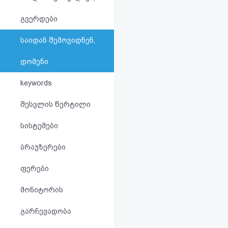
აღდგენა
გვერდები
HTML
საიდან შემოვიდნენ,
კოდი
დომენი
სალიცენზიო
keywords
შეთანხმება
შესვლის წერტილი
და
სისტემები
პასუხისმგებლობის
ბრაუზერები
უარყოფა
ფერები
მონიტორის
გარჩევადობა