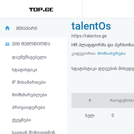
talentOs
რეიტინგი
მთავარი
https://talentos.ge
(მთავარი)
ვინ შემოდიოდა
HR პლატფორმა და პერსონა
ფოსტა
კატეგორია:
მომსახურება
დაუმუშავებელი
კითხვა-
სტატისტიკა დღეების მიხედვ
სტატისტიკა
პასუხი
IP მისამართები
მომხმარებლები
ავტორიზაცია
#
რაოდენობ
პროვაიდერები
რეგისტრაცია
სულ
0
ქვეყნები
პაროლის
საიდან შემოვიდნენ,