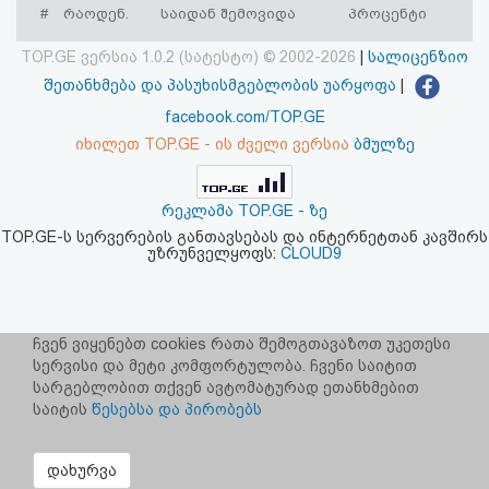
#
რაოდენ.
საიდან შემოვიდა
პროცენტი
აღდგენა
TOP.GE ვერსია 1.0.2 (სატესტო) © 2002-2026
|
სალიცენზიო
HTML
შეთანხმება და პასუხისმგებლობის უარყოფა
|
კოდი
facebook.com/TOP.GE
იხილეთ TOP.GE - ის ძველი ვერსია
ბმულზე
სალიცენზიო
შეთანხმება
რეკლამა TOP.GE - ზე
TOP.GE-ს სერვერების განთავსებას და ინტერნეტთან კავშირს
და
უზრუნველყოფს:
CLOUD9
პასუხისმგებლობის
უარყოფა
ჩვენ ვიყენებთ cookies რათა შემოგთავაზოთ უკეთესი
სერვისი და მეტი კომფორტულობა. ჩვენი საიტით
სარგებლობით თქვენ ავტომატურად ეთანხმებით
საიტის
წესებსა და პირობებს
დახურვა