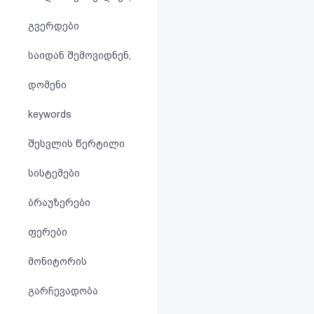
აღდგენა
გვერდები
HTML
საიდან შემოვიდნენ,
კოდი
დომენი
სალიცენზიო
keywords
შეთანხმება
შესვლის წერტილი
და
სისტემები
პასუხისმგებლობის
ბრაუზერები
უარყოფა
ფერები
მონიტორის
გარჩევადობა