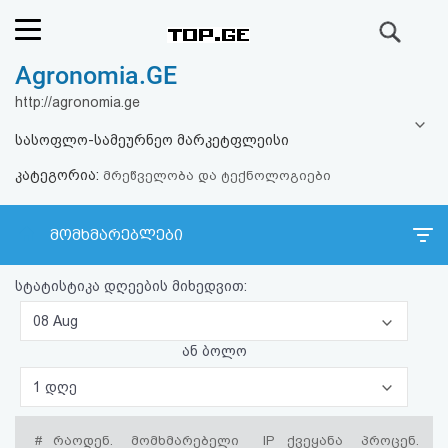
ძიება
Agronomia.GE
რეიტინგი
http://agronomia.ge
(მთავარი)
სასოფლო-სამეურნეო მარკეტფლეისი
კატეგორია:
ფოსტა
მრეწველობა და ტექნოლოგიები
კითხვა-
მომხმარებლები
პასუხი
სტატისტიკა დღეების მიხედვით:
ავტორიზაცია
08 Aug
ან ბოლო
რეგისტრაცია
1 დღე
პაროლის
#
რაოდენ.
მომხმარებელი
IP
ქვეყანა
პროცენ.