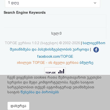
1 დღე
აღდგენა
Search Engine Keywords
HTML
კოდი
სულ:0
სალიცენზიო
TOP.GE ვერსია 1.0.2 (სატესტო) © 2002-2026
|
სალიცენზიო
შეთანხმება
შეთანხმება და პასუხისმგებლობის უარყოფა
|
და
facebook.com/TOP.GE
იხილეთ TOP.GE - ის ძველი ვერსია
ბმულზე
პასუხისმგებლობის
უარყოფა
ჩვენ ვიყენებთ cookies რათა შემოგთავაზოთ უკეთესი
რეკლამა TOP.GE - ზე
სერვისი და მეტი კომფორტულობა. ჩვენი საიტით
TOP.GE-ს სერვერების განთავსებას და ინტერნეტთან კავშირს
სარგებლობით თქვენ ავტომატურად ეთანხმებით
უზრუნველყოფს:
CLOUD9
საიტის
წესებსა და პირობებს
დახურვა