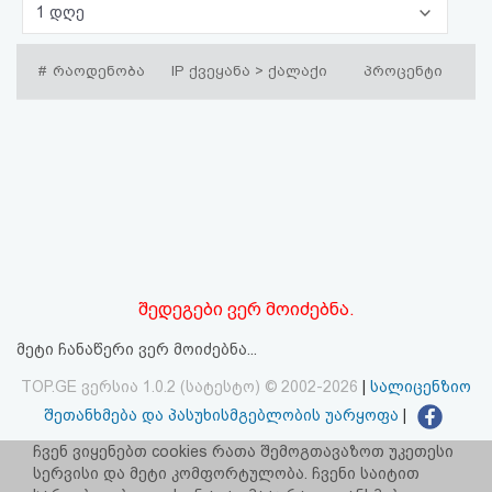
1 დღე
აღდგენა
#
რაოდენობა
IP ქვეყანა > ქალაქი
პროცენტი
HTML
კოდი
სალიცენზიო
შეთანხმება
და
პასუხისმგებლობის
შედეგები ვერ მოიძებნა.
უარყოფა
მეტი ჩანაწერი ვერ მოიძებნა...
TOP.GE ვერსია 1.0.2 (სატესტო) © 2002-2026
|
სალიცენზიო
შეთანხმება და პასუხისმგებლობის უარყოფა
|
facebook.com/TOP.GE
ჩვენ ვიყენებთ cookies რათა შემოგთავაზოთ უკეთესი
სერვისი და მეტი კომფორტულობა. ჩვენი საიტით
იხილეთ TOP.GE - ის ძველი ვერსია
ბმულზე