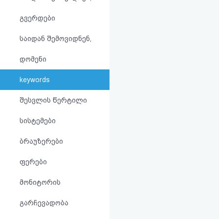
აღდგენა
გვერდები
HTML
საიდან შემოვიდნენ,
კოდი
დომენი
სალიცენზიო
keywords
შეთანხმება
შესვლის წერტილი
და
სისტემები
პასუხისმგებლობის
ბრაუზერები
უარყოფა
ფერები
მონიტორის
გარჩევადობა