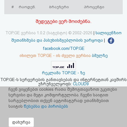
აღდგენა
#
რაოდენ.
ბრაუზერი
პროცენტი
HTML
შედეგები ვერ მოიძებნა.
კოდი
TOP.GE ვერსია 1.0.2 (სატესტო) © 2002-2026
|
სალიცენზიო
შეთანხმება და პასუხისმგებლობის უარყოფა
|
სალიცენზიო
facebook.com/TOP.GE
შეთანხმება
იხილეთ TOP.GE - ის ძველი ვერსია
ბმულზე
და
რეკლამა TOP.GE - ზე
პასუხისმგებლობის
TOP.GE-ს სერვერების განთავსებას და ინტერნეტთან კავშირს
უზრუნველყოფს:
CLOUD9
უარყოფა
ჩვენ ვიყენებთ cookies რათა შემოგთავაზოთ უკეთესი
სერვისი და მეტი კომფორტულობა. ჩვენი საიტით
სარგებლობით თქვენ ავტომატურად ეთანხმებით
საიტის
წესებსა და პირობებს
დახურვა