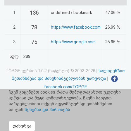
აღდგენა
136
1.
undefined / bookmark
47.06 %
HTML
78
2.
https://www.facebook.com
26.99 %
კოდი
75
3.
https://www.google.com
25.95 %
სალიცენზიო
სულ
289
შეთანხმება
და
TOP.GE ვერსია 1.0.2 (სატესტო) © 2002-2026
|
სალიცენზიო
პასუხისმგებლობის
შეთანხმება და პასუხისმგებლობის უარყოფა
|
facebook.com/TOP.GE
უარყოფა
ჩვენ ვიყენებთ cookies რათა შემოგთავაზოთ უკეთესი
იხილეთ TOP.GE - ის ძველი ვერსია
ბმულზე
სერვისი და მეტი კომფორტულობა. ჩვენი საიტით
სარგებლობით თქვენ ავტომატურად ეთანხმებით
საიტის
წესებსა და პირობებს
რეკლამა TOP.GE - ზე
TOP.GE-ს სერვერების განთავსებას და ინტერნეტთან კავშირს
უზრუნველყოფს:
CLOUD9
დახურვა