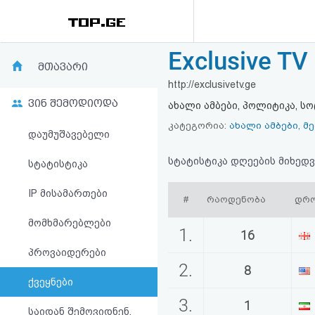
Exclusive TV
რეიტინგი
მთავარი
http://exclusivetv.ge
(მთავარი)
ვინ შემოდიოდა
ახალი ამბები, პოლიტიკა, სო
ფოსტა
კატეგორია:
ახალი ამბები, მ
დაუმუშავებელი
კითხვა-
სტატისტიკა დღეების მიხედვ
სტატისტიკა
პასუხი
IP მისამართები
#
რაოდენობა
დრო
მომხმარებლები
ავტორიზაცია
1.
16
პროვაიდერები
რეგისტრაცია
2.
8
ქვეყნები
პაროლის
3.
1
საიდან შემოვიდნენ,