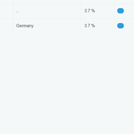
...
3.7 %
Germany
3.7 %