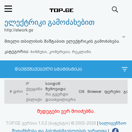
ძიება
ელექტრიკი გამოძახებით
რეიტინგი
http://elwork.ge
(მთავარი)
მთელი თბილისის მაშტაბით ელექტრიკის გამოძახება.
კატეგორია:
ფოსტა
ბიზნესი, კომერცია, რეკლამა
კითხვა-
დაუმუშავებელი სტატისტიკა
პასუხი
IP
საიდან
ქვეყანა
შემოვიდა
#
დრო
OS
Browser
ფერები
გარ
ავტორიზაცია
>
რა გვერდი
ქალაქი
დაათვალიერა
რეგისტრაცია
შედეგები ვერ მოიძებნა.
TOP.GE ვერსია 1.0.2 (სატესტო) © 2002-2026
|
სალიცენზიო
პაროლის
შეთანხმება და პასუხისმგებლობის უარყოფა
|