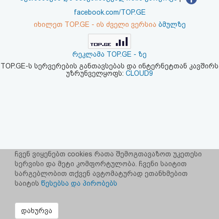
აღდგენა
facebook.com/TOP.GE
იხილეთ TOP.GE - ის ძველი ვერსია
ბმულზე
HTML
კოდი
რეკლამა TOP.GE - ზე
TOP.GE-ს სერვერების განთავსებას და ინტერნეტთან კავშირს
უზრუნველყოფს:
CLOUD9
სალიცენზიო
შეთანხმება
და
პასუხისმგებლობის
უარყოფა
ჩვენ ვიყენებთ cookies რათა შემოგთავაზოთ უკეთესი
სერვისი და მეტი კომფორტულობა. ჩვენი საიტით
სარგებლობით თქვენ ავტომატურად ეთანხმებით
საიტის
წესებსა და პირობებს
დახურვა