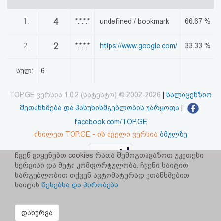
აღდგენა
4
1.
*.*.*.*
undefined / bookmark
66.67 %
HTML
2
2.
*.*.*.*
https://www.google.com/
33.33 %
კოდი
სულ:
6
სალიცენზიო
TOP.GE ვერსია 1.0.2 (სატესტო) © 2002-2026
|
სალიცენზიო
შეთანხმება
შეთანხმება და პასუხისმგებლობის უარყოფა
|
და
facebook.com/TOP.GE
პასუხისმგებლობის
იხილეთ TOP.GE - ის ძველი ვერსია
ბმულზე
უარყოფა
ჩვენ ვიყენებთ cookies რათა შემოგთავაზოთ უკეთესი
რეკლამა TOP.GE - ზე
სერვისი და მეტი კომფორტულობა. ჩვენი საიტით
სარგებლობით თქვენ ავტომატურად ეთანხმებით
TOP.GE-ს სერვერების განთავსებას და ინტერნეტთან კავშირს
უზრუნველყოფს:
CLOUD9
საიტის
წესებსა და პირობებს
დახურვა