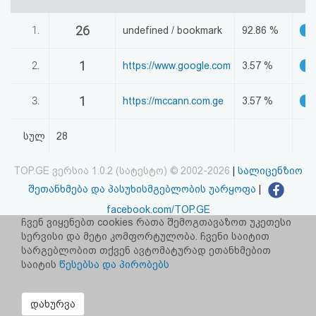
აღდგენა
26
1.
undefined / bookmark
92.86 %
HTML
1
2.
https://www.google.com
3.57 %
კოდი
1
3.
https://mccann.com.ge
3.57 %
სალიცენზიო
სულ
28
შეთანხმება
და
TOP.GE ვერსია 1.0.2 (სატესტო) © 2002-2026
|
სალიცენზიო
პასუხისმგებლობის
შეთანხმება და პასუხისმგებლობის უარყოფა
|
facebook.com/TOP.GE
უარყოფა
ჩვენ ვიყენებთ cookies რათა შემოგთავაზოთ უკეთესი
იხილეთ TOP.GE - ის ძველი ვერსია
ბმულზე
სერვისი და მეტი კომფორტულობა. ჩვენი საიტით
სარგებლობით თქვენ ავტომატურად ეთანხმებით
საიტის
წესებსა და პირობებს
რეკლამა TOP.GE - ზე
TOP.GE-ს სერვერების განთავსებას და ინტერნეტთან კავშირს
უზრუნველყოფს:
CLOUD9
დახურვა