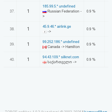
185.99.5.* undefined
1
37.
Russian Federation -
0.9 %
>
45.9.46.* airlink.ge
1
38.
0.9 %
->
99.252.186.* undefined
1
39.
0.9 %
Canada -> Hamilton
94.43.109.* silknet.com
1
40.
0.9 %
საქართველო ->