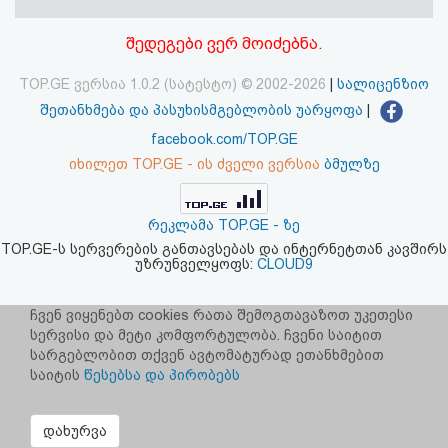
აღდგენა
შედეგები ვერ მოიძებნა.
HTML
TOP.GE ვერსია 1.0.2 (სატესტო) © 2002-2026
|
სალიცენზიო
კოდი
შეთანხმება და პასუხისმგებლობის უარყოფა
|
facebook.com/TOP.GE
სალიცენზიო
იხილეთ TOP.GE - ის ძველი ვერსია
ბმულზე
შეთანხმება
რეკლამა TOP.GE - ზე
და
TOP.GE-ს სერვერების განთავსებას და ინტერნეტთან კავშირს
უზრუნველყოფს:
CLOUD9
პასუხისმგებლობის
უარყოფა
ჩვენ ვიყენებთ cookies რათა შემოგთავაზოთ უკეთესი
სერვისი და მეტი კომფორტულობა. ჩვენი საიტით
სარგებლობით თქვენ ავტომატურად ეთანხმებით
საიტის
წესებსა და პირობებს
დახურვა