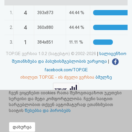
აღდგენა
4
1.
393x873
44.44 %
HTML
4
2.
360x880
44.44 %
კოდი
1
3.
384x851
11.11 %
სალიცენზიო
TOP.GE ვერსია 1.0.2 (სატესტო) © 2002-2026
|
სალიცენზიო
შეთანხმება
შეთანხმება და პასუხისმგებლობის უარყოფა
|
და
facebook.com/TOP.GE
იხილეთ TOP.GE - ის ძველი ვერსია
ბმულზე
პასუხისმგებლობის
უარყოფა
ჩვენ ვიყენებთ cookies რათა შემოგთავაზოთ უკეთესი
რეკლამა TOP.GE - ზე
სერვისი და მეტი კომფორტულობა. ჩვენი საიტით
TOP.GE-ს სერვერების განთავსებას და ინტერნეტთან კავშირს
სარგებლობით თქვენ ავტომატურად ეთანხმებით
უზრუნველყოფს:
CLOUD9
საიტის
წესებსა და პირობებს
დახურვა