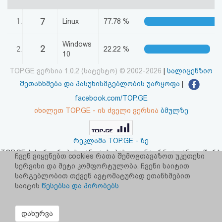
აღდგენა
7
1.
Linux
77.78 %
HTML
Windows
2
2.
22.22 %
კოდი
10
TOP.GE ვერსია 1.0.2 (სატესტო) © 2002-2026
|
სალიცენზიო
სალიცენზიო
შეთანხმება და პასუხისმგებლობის უარყოფა
|
შეთანხმება
facebook.com/TOP.GE
იხილეთ TOP.GE - ის ძველი ვერსია
ბმულზე
და
პასუხისმგებლობის
რეკლამა TOP.GE - ზე
უარყოფა
TOP.GE-ს სერვერების განთავსებას და ინტერნეტთან კავშირს
ჩვენ ვიყენებთ cookies რათა შემოგთავაზოთ უკეთესი
უზრუნველყოფს:
CLOUD9
სერვისი და მეტი კომფორტულობა. ჩვენი საიტით
სარგებლობით თქვენ ავტომატურად ეთანხმებით
საიტის
წესებსა და პირობებს
დახურვა