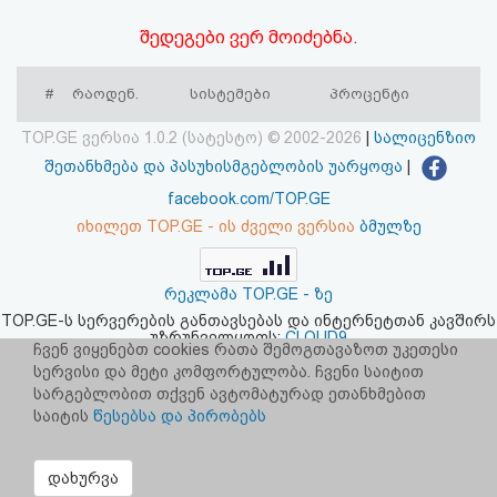
აღდგენა
შედეგები ვერ მოიძებნა.
HTML
#
რაოდენ.
სისტემები
პროცენტი
კოდი
TOP.GE ვერსია 1.0.2 (სატესტო) © 2002-2026
|
სალიცენზიო
შეთანხმება და პასუხისმგებლობის უარყოფა
|
სალიცენზიო
facebook.com/TOP.GE
შეთანხმება
იხილეთ TOP.GE - ის ძველი ვერსია
ბმულზე
და
რეკლამა TOP.GE - ზე
პასუხისმგებლობის
TOP.GE-ს სერვერების განთავსებას და ინტერნეტთან კავშირს
უზრუნველყოფს:
CLOUD9
უარყოფა
ჩვენ ვიყენებთ cookies რათა შემოგთავაზოთ უკეთესი
სერვისი და მეტი კომფორტულობა. ჩვენი საიტით
სარგებლობით თქვენ ავტომატურად ეთანხმებით
საიტის
წესებსა და პირობებს
დახურვა