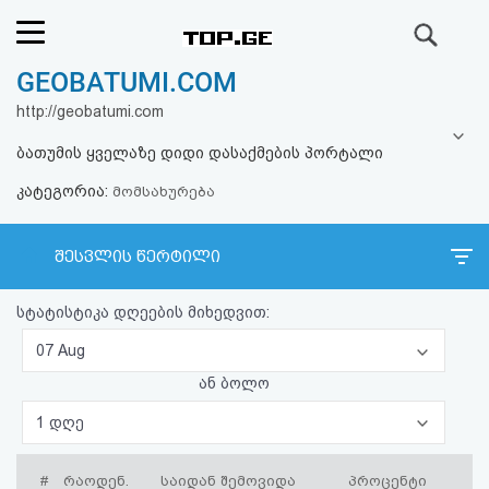
ძიება
GEOBATUMI.COM
რეიტინგი
http://geobatumi.com
(მთავარი)
ბათუმის ყველაზე დიდი დასაქმების პორტალი
კატეგორია:
ფოსტა
მომსახურება
კითხვა-
შესვლის წერტილი
პასუხი
სტატისტიკა დღეების მიხედვით:
ავტორიზაცია
07 Aug
ან ბოლო
რეგისტრაცია
1 დღე
პაროლის
#
რაოდენ.
საიდან შემოვიდა
პროცენტი