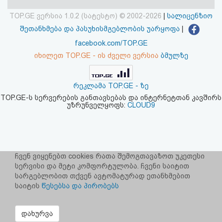
აღდგენა
TOP.GE ვერსია 1.0.2 (სატესტო) © 2002-2026
|
სალიცენზიო
შეთანხმება და პასუხისმგებლობის უარყოფა
|
HTML
facebook.com/TOP.GE
კოდი
იხილეთ TOP.GE - ის ძველი ვერსია
ბმულზე
სალიცენზიო
რეკლამა TOP.GE - ზე
შეთანხმება
TOP.GE-ს სერვერების განთავსებას და ინტერნეტთან კავშირს
უზრუნველყოფს:
CLOUD9
და
პასუხისმგებლობის
უარყოფა
ჩვენ ვიყენებთ cookies რათა შემოგთავაზოთ უკეთესი
სერვისი და მეტი კომფორტულობა. ჩვენი საიტით
სარგებლობით თქვენ ავტომატურად ეთანხმებით
საიტის
წესებსა და პირობებს
დახურვა