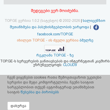
აღდგენა
შედეგები ვერ მოიძებნა.
HTML
TOP.GE ვერსია 1.0.2 (სატესტო) © 2002-2026
|
სალიცენზიო
კოდი
შეთანხმება და პასუხისმგებლობის უარყოფა
|
facebook.com/TOP.GE
სალიცენზიო
იხილეთ TOP.GE - ის ძველი ვერსია
ბმულზე
შეთანხმება
რეკლამა TOP.GE - ზე
და
TOP.GE-ს სერვერების განთავსებას და ინტერნეტთან კავშირს
უზრუნველყოფს:
CLOUD9
პასუხისმგებლობის
უარყოფა
ჩვენ ვიყენებთ cookies რათა შემოგთავაზოთ უკეთესი
სერვისი და მეტი კომფორტულობა. ჩვენი საიტით
სარგებლობით თქვენ ავტომატურად ეთანხმებით
საიტის
წესებსა და პირობებს
დახურვა