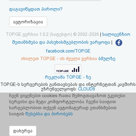
აღდგენა
დაგავიწყდათ პაროლი?
HTML
ავტორიზაცია
კოდი
TOP.GE ვერსია 1.0.2 (სატესტო) © 2002-2026
|
სალიცენზიო
შეთანხმება და პასუხისმგებლობის უარყოფა
|
სალიცენზიო
facebook.com/TOP.GE
იხილეთ TOP.GE - ის ძველი ვერსია
ბმულზე
შეთანხმება
და
რეკლამა TOP.GE - ზე
პასუხისმგებლობის
TOP.GE-ს სერვერების განთავსებას და ინტერნეტთან კავშირს
უზრუნველყოფს:
CLOUD9
უარყოფა
ჩვენ ვიყენებთ cookies რათა შემოგთავაზოთ უკეთესი
სერვისი და მეტი კომფორტულობა. ჩვენი საიტით
სარგებლობით თქვენ ავტომატურად ეთანხმებით
საიტის
წესებსა და პირობებს
დახურვა