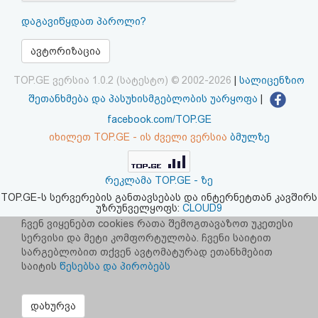
აღდგენა
დაგავიწყდათ პაროლი?
HTML
ავტორიზაცია
კოდი
TOP.GE ვერსია 1.0.2 (სატესტო) © 2002-2026
|
სალიცენზიო
შეთანხმება და პასუხისმგებლობის უარყოფა
|
სალიცენზიო
facebook.com/TOP.GE
იხილეთ TOP.GE - ის ძველი ვერსია
ბმულზე
შეთანხმება
და
რეკლამა TOP.GE - ზე
პასუხისმგებლობის
TOP.GE-ს სერვერების განთავსებას და ინტერნეტთან კავშირს
უზრუნველყოფს:
CLOUD9
უარყოფა
ჩვენ ვიყენებთ cookies რათა შემოგთავაზოთ უკეთესი
სერვისი და მეტი კომფორტულობა. ჩვენი საიტით
სარგებლობით თქვენ ავტომატურად ეთანხმებით
საიტის
წესებსა და პირობებს
დახურვა