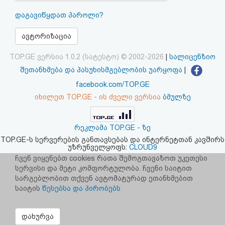
აღდგენა
დაგავიწყდათ პაროლი?
HTML
ავტორიზაცია
კოდი
TOP.GE ვერსია 1.0.2 (სატესტო) © 2002-2026
|
სალიცენზიო
შეთანხმება და პასუხისმგებლობის უარყოფა
|
სალიცენზიო
facebook.com/TOP.GE
იხილეთ TOP.GE - ის ძველი ვერსია
ბმულზე
შეთანხმება
და
რეკლამა TOP.GE - ზე
პასუხისმგებლობის
TOP.GE-ს სერვერების განთავსებას და ინტერნეტთან კავშირს
უზრუნველყოფს:
CLOUD9
უარყოფა
ჩვენ ვიყენებთ cookies რათა შემოგთავაზოთ უკეთესი
სერვისი და მეტი კომფორტულობა. ჩვენი საიტით
სარგებლობით თქვენ ავტომატურად ეთანხმებით
საიტის
წესებსა და პირობებს
დახურვა