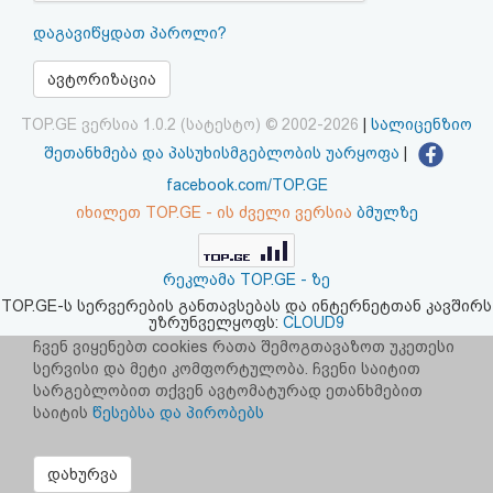
აღდგენა
დაგავიწყდათ პაროლი?
HTML
ავტორიზაცია
კოდი
TOP.GE ვერსია 1.0.2 (სატესტო) © 2002-2026
|
სალიცენზიო
შეთანხმება და პასუხისმგებლობის უარყოფა
|
სალიცენზიო
facebook.com/TOP.GE
იხილეთ TOP.GE - ის ძველი ვერსია
ბმულზე
შეთანხმება
და
რეკლამა TOP.GE - ზე
პასუხისმგებლობის
TOP.GE-ს სერვერების განთავსებას და ინტერნეტთან კავშირს
უზრუნველყოფს:
CLOUD9
უარყოფა
ჩვენ ვიყენებთ cookies რათა შემოგთავაზოთ უკეთესი
სერვისი და მეტი კომფორტულობა. ჩვენი საიტით
სარგებლობით თქვენ ავტომატურად ეთანხმებით
საიტის
წესებსა და პირობებს
დახურვა