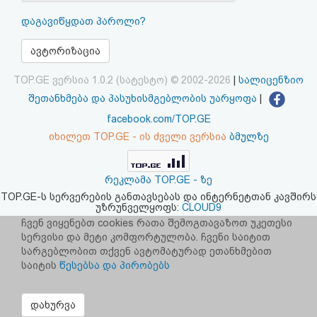
აღდგენა
დაგავიწყდათ პაროლი?
HTML
ავტორიზაცია
კოდი
TOP.GE ვერსია 1.0.2 (სატესტო) © 2002-2026
|
სალიცენზიო
შეთანხმება და პასუხისმგებლობის უარყოფა
|
სალიცენზიო
facebook.com/TOP.GE
იხილეთ TOP.GE - ის ძველი ვერსია
ბმულზე
შეთანხმება
და
რეკლამა TOP.GE - ზე
პასუხისმგებლობის
TOP.GE-ს სერვერების განთავსებას და ინტერნეტთან კავშირს
უზრუნველყოფს:
CLOUD9
უარყოფა
ჩვენ ვიყენებთ cookies რათა შემოგთავაზოთ უკეთესი
სერვისი და მეტი კომფორტულობა. ჩვენი საიტით
სარგებლობით თქვენ ავტომატურად ეთანხმებით
საიტის
წესებსა და პირობებს
დახურვა