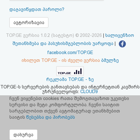
აღდგენა
დაგავიწყდათ პაროლი?
HTML
ავტორიზაცია
კოდი
TOP.GE ვერსია 1.0.2 (სატესტო) © 2002-2026
|
სალიცენზიო
შეთანხმება და პასუხისმგებლობის უარყოფა
|
სალიცენზიო
facebook.com/TOP.GE
იხილეთ TOP.GE - ის ძველი ვერსია
ბმულზე
შეთანხმება
და
რეკლამა TOP.GE - ზე
პასუხისმგებლობის
TOP.GE-ს სერვერების განთავსებას და ინტერნეტთან კავშირს
უზრუნველყოფს:
CLOUD9
უარყოფა
ჩვენ ვიყენებთ cookies რათა შემოგთავაზოთ უკეთესი
სერვისი და მეტი კომფორტულობა. ჩვენი საიტით
სარგებლობით თქვენ ავტომატურად ეთანხმებით
საიტის
წესებსა და პირობებს
დახურვა