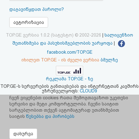
აღდგენა
დაგავიწყდათ პაროლი?
HTML
ავტორიზაცია
კოდი
TOP.GE ვერსია 1.0.2 (სატესტო) © 2002-2026
|
სალიცენზიო
შეთანხმება და პასუხისმგებლობის უარყოფა
|
სალიცენზიო
facebook.com/TOP.GE
იხილეთ TOP.GE - ის ძველი ვერსია
ბმულზე
შეთანხმება
და
რეკლამა TOP.GE - ზე
პასუხისმგებლობის
TOP.GE-ს სერვერების განთავსებას და ინტერნეტთან კავშირს
უზრუნველყოფს:
CLOUD9
უარყოფა
ჩვენ ვიყენებთ cookies რათა შემოგთავაზოთ უკეთესი
სერვისი და მეტი კომფორტულობა. ჩვენი საიტით
სარგებლობით თქვენ ავტომატურად ეთანხმებით
საიტის
წესებსა და პირობებს
დახურვა