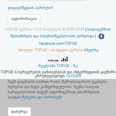
აღდგენა
დაგავიწყდათ პაროლი?
HTML
ავტორიზაცია
კოდი
TOP.GE ვერსია 1.0.2 (სატესტო) © 2002-2026
|
სალიცენზიო
შეთანხმება და პასუხისმგებლობის უარყოფა
|
სალიცენზიო
facebook.com/TOP.GE
იხილეთ TOP.GE - ის ძველი ვერსია
ბმულზე
შეთანხმება
და
რეკლამა TOP.GE - ზე
პასუხისმგებლობის
TOP.GE-ს სერვერების განთავსებას და ინტერნეტთან კავშირს
უზრუნველყოფს:
CLOUD9
უარყოფა
ჩვენ ვიყენებთ cookies რათა შემოგთავაზოთ უკეთესი
სერვისი და მეტი კომფორტულობა. ჩვენი საიტით
სარგებლობით თქვენ ავტომატურად ეთანხმებით
საიტის
წესებსა და პირობებს
დახურვა