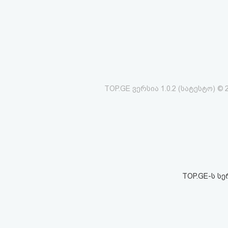
აღდგენა
HTML
კოდი
სალიცენზიო
TOP.GE ვერსია 1.0.2 (სატესტო) © 
შეთანხმება
და
პასუხისმგებლობის
უარყოფა
TOP.GE-ს ს