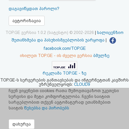
აღდგენა
დაგავიწყდათ პაროლი?
HTML
ავტორიზაცია
კოდი
TOP.GE ვერსია 1.0.2 (სატესტო) © 2002-2026
|
სალიცენზიო
შეთანხმება და პასუხისმგებლობის უარყოფა
|
სალიცენზიო
facebook.com/TOP.GE
იხილეთ TOP.GE - ის ძველი ვერსია
ბმულზე
შეთანხმება
და
რეკლამა TOP.GE - ზე
პასუხისმგებლობის
TOP.GE-ს სერვერების განთავსებას და ინტერნეტთან კავშირს
უზრუნველყოფს:
CLOUD9
უარყოფა
ჩვენ ვიყენებთ cookies რათა შემოგთავაზოთ უკეთესი
სერვისი და მეტი კომფორტულობა. ჩვენი საიტით
სარგებლობით თქვენ ავტომატურად ეთანხმებით
საიტის
წესებსა და პირობებს
დახურვა