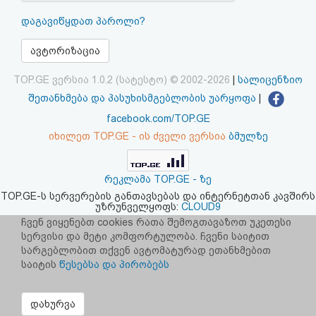
აღდგენა
დაგავიწყდათ პაროლი?
HTML
ავტორიზაცია
კოდი
TOP.GE ვერსია 1.0.2 (სატესტო) © 2002-2026
|
სალიცენზიო
შეთანხმება და პასუხისმგებლობის უარყოფა
|
სალიცენზიო
facebook.com/TOP.GE
იხილეთ TOP.GE - ის ძველი ვერსია
ბმულზე
შეთანხმება
და
რეკლამა TOP.GE - ზე
პასუხისმგებლობის
TOP.GE-ს სერვერების განთავსებას და ინტერნეტთან კავშირს
უზრუნველყოფს:
CLOUD9
უარყოფა
ჩვენ ვიყენებთ cookies რათა შემოგთავაზოთ უკეთესი
სერვისი და მეტი კომფორტულობა. ჩვენი საიტით
სარგებლობით თქვენ ავტომატურად ეთანხმებით
საიტის
წესებსა და პირობებს
დახურვა