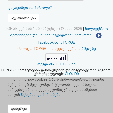
აღდგენა
დაგავიწყდათ პაროლი?
HTML
ავტორიზაცია
კოდი
TOP.GE ვერსია 1.0.2 (სატესტო) © 2002-2026
|
სალიცენზიო
შეთანხმება და პასუხისმგებლობის უარყოფა
|
სალიცენზიო
facebook.com/TOP.GE
იხილეთ TOP.GE - ის ძველი ვერსია
ბმულზე
შეთანხმება
და
რეკლამა TOP.GE - ზე
პასუხისმგებლობის
TOP.GE-ს სერვერების განთავსებას და ინტერნეტთან კავშირს
უზრუნველყოფს:
CLOUD9
უარყოფა
ჩვენ ვიყენებთ cookies რათა შემოგთავაზოთ უკეთესი
სერვისი და მეტი კომფორტულობა. ჩვენი საიტით
სარგებლობით თქვენ ავტომატურად ეთანხმებით
საიტის
წესებსა და პირობებს
დახურვა