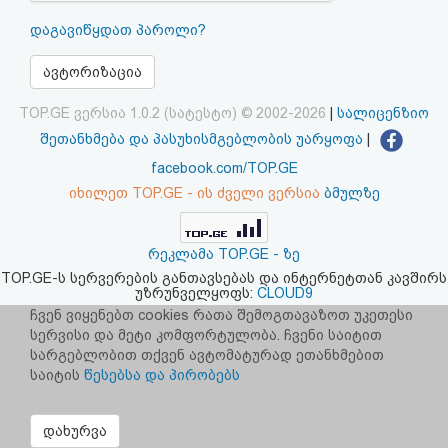
აღდგენა
დაგავიწყდათ პაროლი?
HTML
ავტორიზაცია
კოდი
TOP.GE ვერსია 1.0.2 (სატესტო) © 2002-2026
|
სალიცენზიო
შეთანხმება და პასუხისმგებლობის უარყოფა
|
სალიცენზიო
facebook.com/TOP.GE
იხილეთ TOP.GE - ის ძველი ვერსია
ბმულზე
შეთანხმება
და
რეკლამა TOP.GE - ზე
პასუხისმგებლობის
TOP.GE-ს სერვერების განთავსებას და ინტერნეტთან კავშირს
უზრუნველყოფს:
CLOUD9
უარყოფა
ჩვენ ვიყენებთ cookies რათა შემოგთავაზოთ უკეთესი
სერვისი და მეტი კომფორტულობა. ჩვენი საიტით
სარგებლობით თქვენ ავტომატურად ეთანხმებით
საიტის
წესებსა და პირობებს
დახურვა