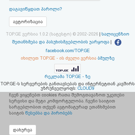
აღდგენა
დაგავიწყდათ პაროლი?
HTML
ავტორიზაცია
კოდი
TOP.GE ვერსია 1.0.2 (სატესტო) © 2002-2026
|
სალიცენზიო
შეთანხმება და პასუხისმგებლობის უარყოფა
|
სალიცენზიო
facebook.com/TOP.GE
იხილეთ TOP.GE - ის ძველი ვერსია
ბმულზე
შეთანხმება
და
რეკლამა TOP.GE - ზე
პასუხისმგებლობის
TOP.GE-ს სერვერების განთავსებას და ინტერნეტთან კავშირს
უზრუნველყოფს:
CLOUD9
უარყოფა
ჩვენ ვიყენებთ cookies რათა შემოგთავაზოთ უკეთესი
სერვისი და მეტი კომფორტულობა. ჩვენი საიტით
სარგებლობით თქვენ ავტომატურად ეთანხმებით
საიტის
წესებსა და პირობებს
დახურვა