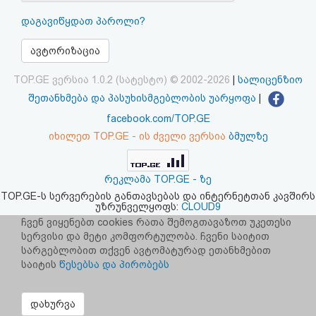
აღდგენა
დაგავიწყდათ პაროლი?
HTML
ავტორიზაცია
კოდი
TOP.GE ვერსია 1.0.2 (სატესტო) © 2002-2026
|
სალიცენზიო
შეთანხმება და პასუხისმგებლობის უარყოფა
|
სალიცენზიო
facebook.com/TOP.GE
იხილეთ TOP.GE - ის ძველი ვერსია
ბმულზე
შეთანხმება
და
რეკლამა TOP.GE - ზე
პასუხისმგებლობის
TOP.GE-ს სერვერების განთავსებას და ინტერნეტთან კავშირს
უზრუნველყოფს:
CLOUD9
უარყოფა
ჩვენ ვიყენებთ cookies რათა შემოგთავაზოთ უკეთესი
სერვისი და მეტი კომფორტულობა. ჩვენი საიტით
სარგებლობით თქვენ ავტომატურად ეთანხმებით
საიტის
წესებსა და პირობებს
დახურვა