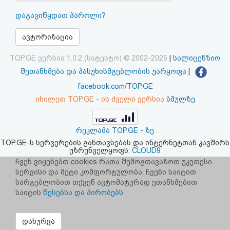
აღდგენა
დაგავიწყდათ პაროლი?
HTML
ავტორიზაცია
კოდი
TOP.GE ვერსია 1.0.2 (სატესტო) © 2002-2026
|
სალიცენზიო
შეთანხმება და პასუხისმგებლობის უარყოფა
|
სალიცენზიო
facebook.com/TOP.GE
იხილეთ TOP.GE - ის ძველი ვერსია
ბმულზე
შეთანხმება
და
რეკლამა TOP.GE - ზე
პასუხისმგებლობის
TOP.GE-ს სერვერების განთავსებას და ინტერნეტთან კავშირს
უზრუნველყოფს:
CLOUD9
უარყოფა
ჩვენ ვიყენებთ cookies რათა შემოგთავაზოთ უკეთესი
სერვისი და მეტი კომფორტულობა. ჩვენი საიტით
სარგებლობით თქვენ ავტომატურად ეთანხმებით
საიტის
წესებსა და პირობებს
დახურვა