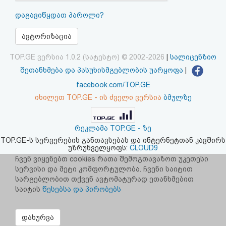
აღდგენა
დაგავიწყდათ პაროლი?
HTML
ავტორიზაცია
კოდი
TOP.GE ვერსია 1.0.2 (სატესტო) © 2002-2026
|
სალიცენზიო
შეთანხმება და პასუხისმგებლობის უარყოფა
|
სალიცენზიო
facebook.com/TOP.GE
იხილეთ TOP.GE - ის ძველი ვერსია
ბმულზე
შეთანხმება
და
რეკლამა TOP.GE - ზე
პასუხისმგებლობის
TOP.GE-ს სერვერების განთავსებას და ინტერნეტთან კავშირს
უზრუნველყოფს:
CLOUD9
უარყოფა
ჩვენ ვიყენებთ cookies რათა შემოგთავაზოთ უკეთესი
სერვისი და მეტი კომფორტულობა. ჩვენი საიტით
სარგებლობით თქვენ ავტომატურად ეთანხმებით
საიტის
წესებსა და პირობებს
დახურვა