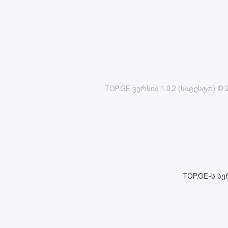
აღდგენა
HTML
კოდი
სალიცენზიო
TOP.GE ვერსია 1.0.2 (სატესტო) © 
შეთანხმება
და
პასუხისმგებლობის
უარყოფა
TOP.GE-ს ს