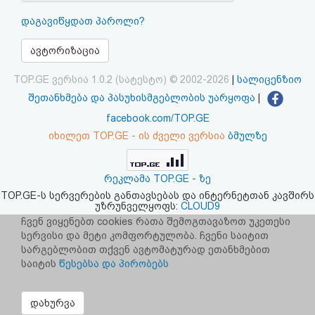
აღდგენა
დაგავიწყდათ პაროლი?
HTML
ავტორიზაცია
კოდი
TOP.GE ვერსია 1.0.2 (სატესტო) © 2002-2026
|
სალიცენზიო
შეთანხმება და პასუხისმგებლობის უარყოფა
|
სალიცენზიო
facebook.com/TOP.GE
იხილეთ TOP.GE - ის ძველი ვერსია
ბმულზე
შეთანხმება
და
რეკლამა TOP.GE - ზე
პასუხისმგებლობის
TOP.GE-ს სერვერების განთავსებას და ინტერნეტთან კავშირს
უზრუნველყოფს:
CLOUD9
უარყოფა
ჩვენ ვიყენებთ cookies რათა შემოგთავაზოთ უკეთესი
სერვისი და მეტი კომფორტულობა. ჩვენი საიტით
სარგებლობით თქვენ ავტომატურად ეთანხმებით
საიტის
წესებსა და პირობებს
დახურვა