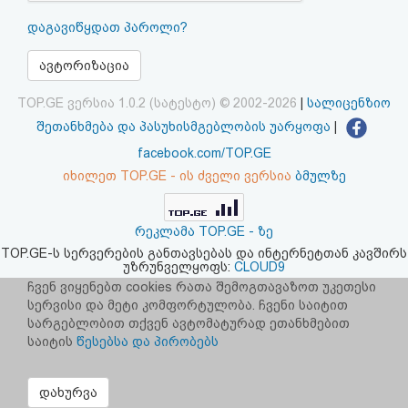
აღდგენა
დაგავიწყდათ პაროლი?
HTML
ავტორიზაცია
კოდი
TOP.GE ვერსია 1.0.2 (სატესტო) © 2002-2026
|
სალიცენზიო
შეთანხმება და პასუხისმგებლობის უარყოფა
|
სალიცენზიო
facebook.com/TOP.GE
იხილეთ TOP.GE - ის ძველი ვერსია
ბმულზე
შეთანხმება
და
რეკლამა TOP.GE - ზე
პასუხისმგებლობის
TOP.GE-ს სერვერების განთავსებას და ინტერნეტთან კავშირს
უზრუნველყოფს:
CLOUD9
უარყოფა
ჩვენ ვიყენებთ cookies რათა შემოგთავაზოთ უკეთესი
სერვისი და მეტი კომფორტულობა. ჩვენი საიტით
სარგებლობით თქვენ ავტომატურად ეთანხმებით
საიტის
წესებსა და პირობებს
დახურვა