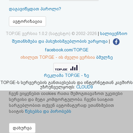
აღდგენა
დაგავიწყდათ პაროლი?
HTML
ავტორიზაცია
კოდი
TOP.GE ვერსია 1.0.2 (სატესტო) © 2002-2026
|
სალიცენზიო
შეთანხმება და პასუხისმგებლობის უარყოფა
|
სალიცენზიო
facebook.com/TOP.GE
იხილეთ TOP.GE - ის ძველი ვერსია
ბმულზე
შეთანხმება
და
რეკლამა TOP.GE - ზე
პასუხისმგებლობის
TOP.GE-ს სერვერების განთავსებას და ინტერნეტთან კავშირს
უზრუნველყოფს:
CLOUD9
უარყოფა
ჩვენ ვიყენებთ cookies რათა შემოგთავაზოთ უკეთესი
სერვისი და მეტი კომფორტულობა. ჩვენი საიტით
სარგებლობით თქვენ ავტომატურად ეთანხმებით
საიტის
წესებსა და პირობებს
დახურვა