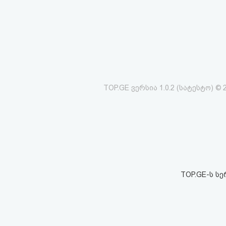
აღდგენა
HTML
კოდი
სალიცენზიო
TOP.GE ვერსია 1.0.2 (სატესტო) © 
შეთანხმება
და
პასუხისმგებლობის
უარყოფა
TOP.GE-ს ს