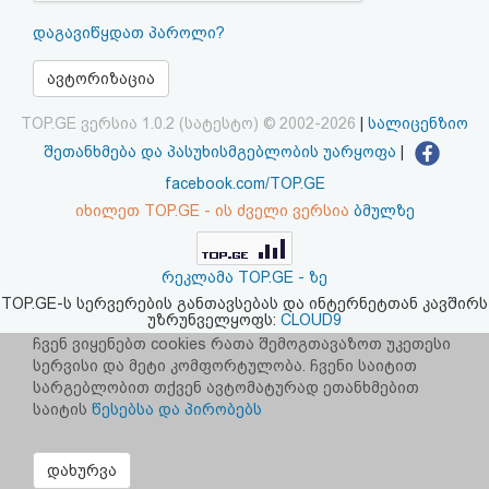
აღდგენა
დაგავიწყდათ პაროლი?
HTML
ავტორიზაცია
კოდი
TOP.GE ვერსია 1.0.2 (სატესტო) © 2002-2026
|
სალიცენზიო
შეთანხმება და პასუხისმგებლობის უარყოფა
|
სალიცენზიო
facebook.com/TOP.GE
იხილეთ TOP.GE - ის ძველი ვერსია
ბმულზე
შეთანხმება
და
რეკლამა TOP.GE - ზე
პასუხისმგებლობის
TOP.GE-ს სერვერების განთავსებას და ინტერნეტთან კავშირს
უზრუნველყოფს:
CLOUD9
უარყოფა
ჩვენ ვიყენებთ cookies რათა შემოგთავაზოთ უკეთესი
სერვისი და მეტი კომფორტულობა. ჩვენი საიტით
სარგებლობით თქვენ ავტომატურად ეთანხმებით
საიტის
წესებსა და პირობებს
დახურვა