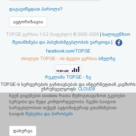
აღდგენა
დაგავიწყდათ პაროლი?
HTML
ავტორიზაცია
კოდი
TOP.GE ვერსია 1.0.2 (სატესტო) © 2002-2026
|
სალიცენზიო
შეთანხმება და პასუხისმგებლობის უარყოფა
|
სალიცენზიო
facebook.com/TOP.GE
იხილეთ TOP.GE - ის ძველი ვერსია
ბმულზე
შეთანხმება
და
რეკლამა TOP.GE - ზე
პასუხისმგებლობის
TOP.GE-ს სერვერების განთავსებას და ინტერნეტთან კავშირს
უზრუნველყოფს:
CLOUD9
უარყოფა
ჩვენ ვიყენებთ cookies რათა შემოგთავაზოთ უკეთესი
სერვისი და მეტი კომფორტულობა. ჩვენი საიტით
სარგებლობით თქვენ ავტომატურად ეთანხმებით
საიტის
წესებსა და პირობებს
დახურვა