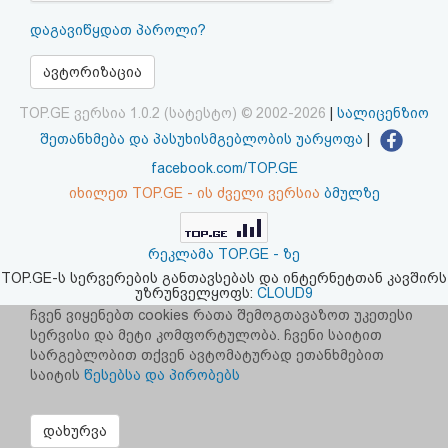
აღდგენა
დაგავიწყდათ პაროლი?
HTML
ავტორიზაცია
კოდი
TOP.GE ვერსია 1.0.2 (სატესტო) © 2002-2026
|
სალიცენზიო
შეთანხმება და პასუხისმგებლობის უარყოფა
|
სალიცენზიო
facebook.com/TOP.GE
იხილეთ TOP.GE - ის ძველი ვერსია
ბმულზე
შეთანხმება
და
რეკლამა TOP.GE - ზე
პასუხისმგებლობის
TOP.GE-ს სერვერების განთავსებას და ინტერნეტთან კავშირს
უზრუნველყოფს:
CLOUD9
უარყოფა
ჩვენ ვიყენებთ cookies რათა შემოგთავაზოთ უკეთესი
სერვისი და მეტი კომფორტულობა. ჩვენი საიტით
სარგებლობით თქვენ ავტომატურად ეთანხმებით
საიტის
წესებსა და პირობებს
დახურვა