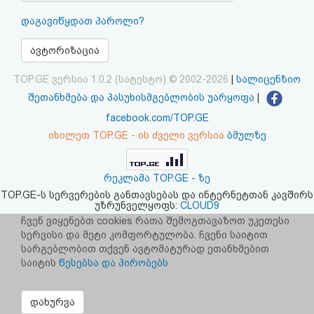
აღდგენა
დაგავიწყდათ პაროლი?
HTML
ავტორიზაცია
კოდი
TOP.GE ვერსია 1.0.2 (სატესტო) © 2002-2026
|
სალიცენზიო
შეთანხმება და პასუხისმგებლობის უარყოფა
|
სალიცენზიო
facebook.com/TOP.GE
იხილეთ TOP.GE - ის ძველი ვერსია
ბმულზე
შეთანხმება
და
რეკლამა TOP.GE - ზე
პასუხისმგებლობის
TOP.GE-ს სერვერების განთავსებას და ინტერნეტთან კავშირს
უზრუნველყოფს:
CLOUD9
უარყოფა
ჩვენ ვიყენებთ cookies რათა შემოგთავაზოთ უკეთესი
სერვისი და მეტი კომფორტულობა. ჩვენი საიტით
სარგებლობით თქვენ ავტომატურად ეთანხმებით
საიტის
წესებსა და პირობებს
დახურვა