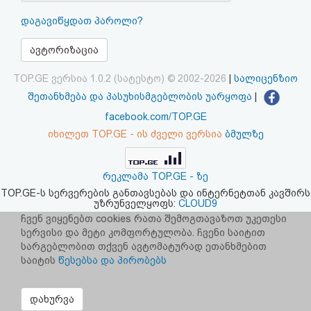
აღდგენა
დაგავიწყდათ პაროლი?
HTML
ავტორიზაცია
კოდი
TOP.GE ვერსია 1.0.2 (სატესტო) © 2002-2026
|
სალიცენზიო
შეთანხმება და პასუხისმგებლობის უარყოფა
|
სალიცენზიო
facebook.com/TOP.GE
იხილეთ TOP.GE - ის ძველი ვერსია
ბმულზე
შეთანხმება
და
რეკლამა TOP.GE - ზე
პასუხისმგებლობის
TOP.GE-ს სერვერების განთავსებას და ინტერნეტთან კავშირს
უზრუნველყოფს:
CLOUD9
უარყოფა
ჩვენ ვიყენებთ cookies რათა შემოგთავაზოთ უკეთესი
სერვისი და მეტი კომფორტულობა. ჩვენი საიტით
სარგებლობით თქვენ ავტომატურად ეთანხმებით
საიტის
წესებსა და პირობებს
დახურვა