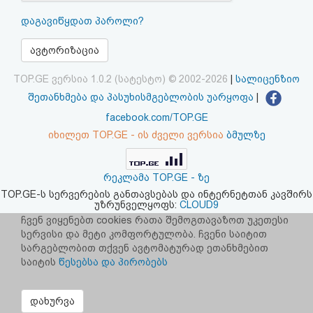
აღდგენა
დაგავიწყდათ პაროლი?
HTML
ავტორიზაცია
კოდი
TOP.GE ვერსია 1.0.2 (სატესტო) © 2002-2026
|
სალიცენზიო
შეთანხმება და პასუხისმგებლობის უარყოფა
|
სალიცენზიო
facebook.com/TOP.GE
იხილეთ TOP.GE - ის ძველი ვერსია
ბმულზე
შეთანხმება
და
რეკლამა TOP.GE - ზე
პასუხისმგებლობის
TOP.GE-ს სერვერების განთავსებას და ინტერნეტთან კავშირს
უზრუნველყოფს:
CLOUD9
უარყოფა
ჩვენ ვიყენებთ cookies რათა შემოგთავაზოთ უკეთესი
სერვისი და მეტი კომფორტულობა. ჩვენი საიტით
სარგებლობით თქვენ ავტომატურად ეთანხმებით
საიტის
წესებსა და პირობებს
დახურვა