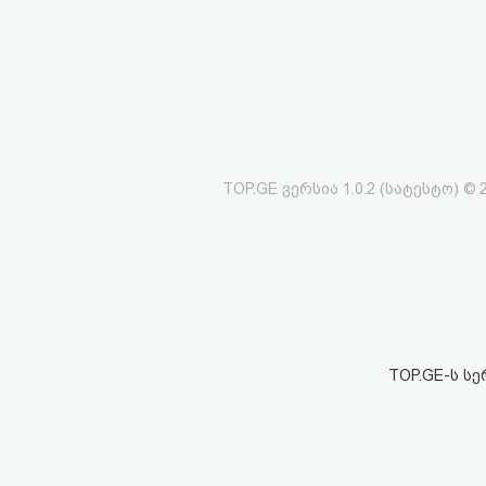
აღდგენა
HTML
კოდი
სალიცენზიო
TOP.GE ვერსია 1.0.2 (სატესტო) © 
შეთანხმება
და
პასუხისმგებლობის
უარყოფა
TOP.GE-ს ს